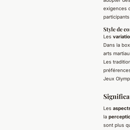
exigences d
participant
Style de c
Les
variati
Dans la boxe
arts martia
Les traditi
préférences
Jeux Olymp
Significa
Les
aspects
la
perceptio
sont plus q