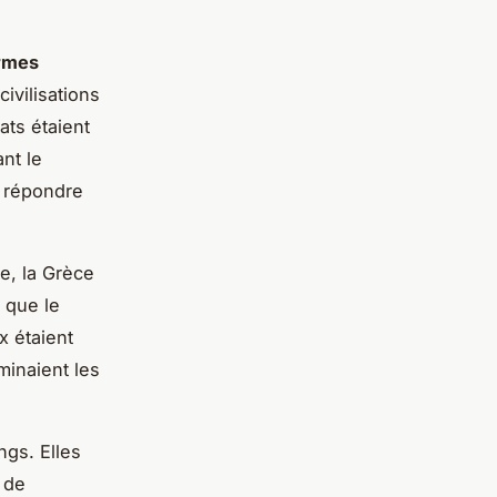
rmes
ivilisations
ats étaient
nt le
r répondre
e, la Grèce
 que le
x étaient
minaient les
ngs. Elles
 de