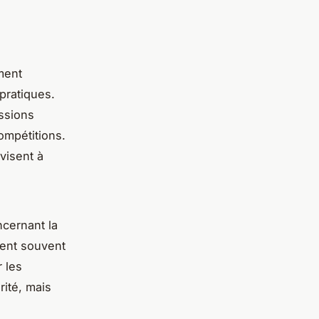
ment
pratiques.
ssions
compétitions.
visent à
ncernant la
ivent souvent
 les
ité, mais