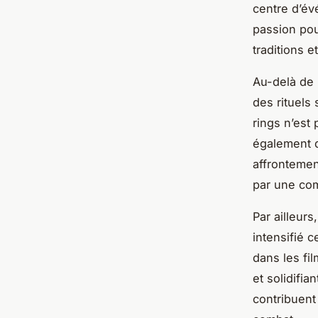
centre d’é
passion pou
traditions 
Au-delà de 
des rituels 
rings n’est
également d
affrontemen
par une co
Par ailleurs
intensifié 
dans les fil
et solidifia
contribuent