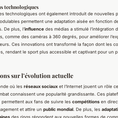
s technologiques
s technologiques ont également introduit de nouvelles po
odulables permettent une adaptation aisée en fonction d
 De plus, l’
influence
des médias a stimulé l’intégration 
s, comme des caméras à 360 degrés, pour améliorer l’ex
eurs. Ces innovations ont transformé la façon dont les c
s, rendant le sport plus accessible et captivant pour un p
ons sur l’évolution actuelle
nde où les
réseaux sociaux
et l’Internet jouent un rôle ce
mbat connaissent une popularité grandissante. Ces plate
permettent aux fans de suivre les
compétitions
en direct
ngagement et attire un
public mondial
. De plus, les
adaptat
aines
des rings répondent aux nouvelles formes de compé