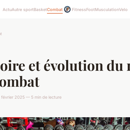
Actu
Autre sport
Basket
Combat
Fitness
Foot
Musculation
Velo
t
oire et évolution du 
combat
février 2025 — 5 min de lecture