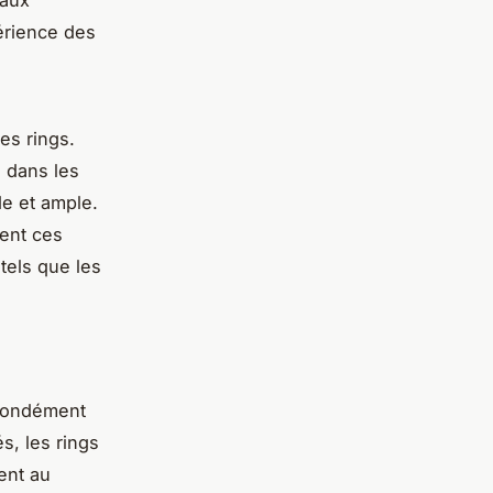
érience des
des rings.
e dans les
de et ample.
vent ces
tels que les
ofondément
, les rings
ent au