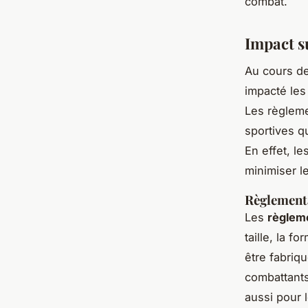
combat.
Impact s
Au cours de
impacté le
Les règleme
sportives qu
En effet, l
minimiser l
Règlement
Les
règlem
taille, la f
être fabriq
combattants
aussi pour 