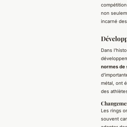
compétition
non seuleme
incarné des
Développ
Dans l’histo
développem
normes de 
d’importante
métal, ont 
des athlète
Changemen
Les rings o
souvent car
adopter des