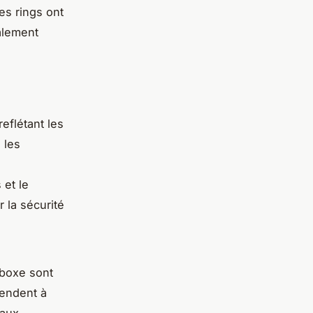
es rings ont
alement
reflétant les
 les
 et le
 la sécurité
 boxe sont
tendent à
 aux