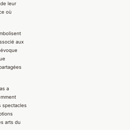
 de leur
ace où
mbolisent
ssocié aux
s évoque
que
 partagées
as a
uemment
es spectacles
ptions
s arts du