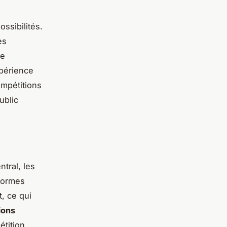
ssibilités.
es
de
périence
ompétitions
ublic
ntral, les
formes
, ce qui
ions
tition,