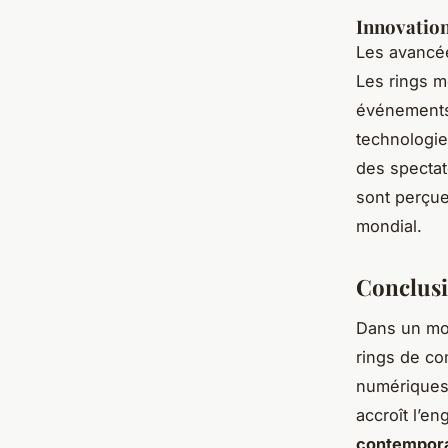
Innovation
Les avancée
Les rings m
événements.
technologie
des spectat
sont perçue
mondial.
Conclusi
Dans un mo
rings de co
numériques 
accroît l’e
contempor