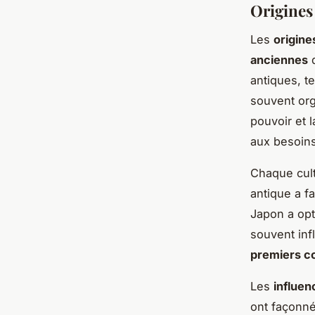
Origines
Les
origine
anciennes
d
antiques, te
souvent org
pouvoir et 
aux besoins
Chaque cult
antique a f
Japon a opt
souvent inf
premiers c
Les
influen
ont façonné