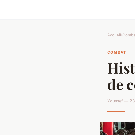
Accueil
›
Comba
COMBAT
Hist
de 
Youssef — 23 